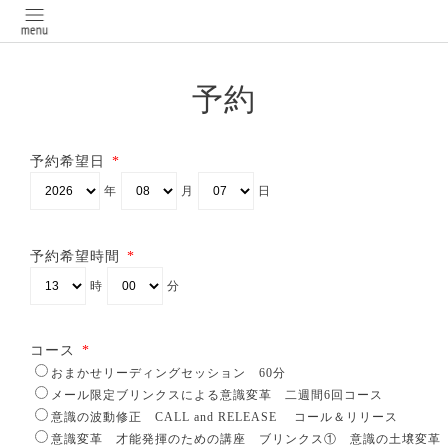
予約
予約希望日
*
年
月
日
予約希望時間
*
時
分
コース
*
おまかせリーディングセッション 60分
メール限定ブリンクスによる意識変革 二週間6回コース
意識の波動修正 CALL and RELEASE コール＆リリース
意識変革 才能発揮のための講座 ブリンクス① 意識の土壌変革